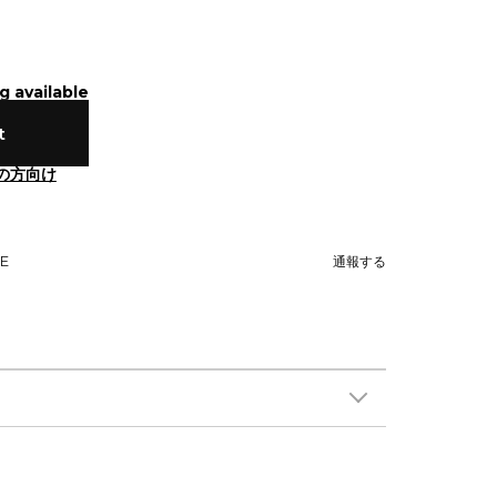
g available
t
の方向け
NE
通報する