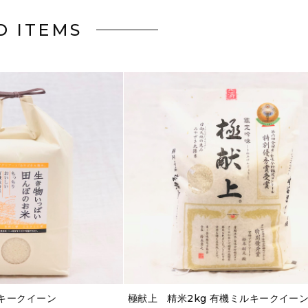
D ITEMS
ルキークイーン
極献上 精米2kg 有機ミルキークイー