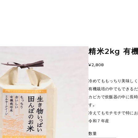
精米2kg 
¥2,808
冷めてももっちり美味しく
有機栽培の中でもできるだ
カピカで炊飯器の中に長
す。
冷えてもモチモチで特にお
令和７年産
数量