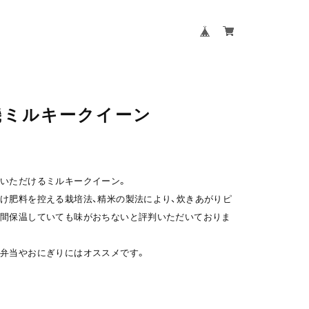
有機ミルキークイーン
いただけるミルキークイーン。
け肥料を控える栽培法、精米の製法により、炊きあがりピ
時間保温していても味がおちないと評判いただいておりま
弁当やおにぎりにはオススメです。