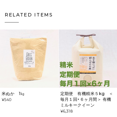
RELATED ITEMS
米ぬか 1㎏
定期便 有機精米５kg ＜
毎月１回・６ヶ月間＞ 有機
¥540
ミルキークイーン
¥6,318