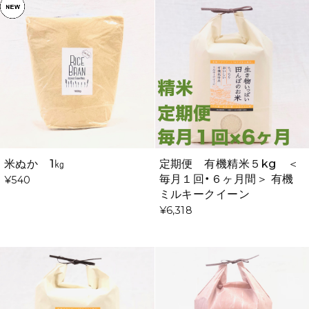
米ぬか 1㎏
定期便 有機精米５kg ＜
毎月１回・６ヶ月間＞ 有機
¥540
ミルキークイーン
¥6,318